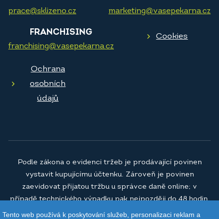
prace@sklizeno.cz
marketing@vasepekarna.cz
FRANCHISING
Cookies
franchising@vasepekarna.cz
Ochrana
osobních
údajů
Podle zákona o evidenci tržeb je prodávající povinen
vystavit kupujícímu účtenku. Zároveň je povinen
zaevidovat přijatou tržbu u správce daně online; v
případě technického výpadku pak nejpozději do 48 hodin.
Tento web používá k poskytování služeb, personalizaci reklam a
© 2026
Vaše pekárna a.s.