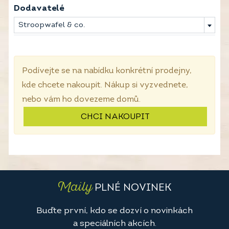
Dodavatelé
Stroopwafel & co.
Podívejte se na nabídku konkrétní prodejny,
kde chcete nakoupit. Nákup si vyzvednete,
nebo vám ho dovezeme domů.
CHCI NAKOUPIT
Maily
PLNÉ NOVINEK
Buďte první, kdo se dozví o novinkách
a speciálních akcích.