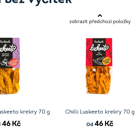
zobrazit předchozí položky
skeeto krekry 70 g
Chilli Luskeeto krekry 70 g
46
Kč
46
Kč
d
Od