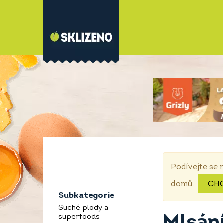
Podívejte se 
domů.
CH
Subkategorie
Suché plody a
Mlsání
superfoods