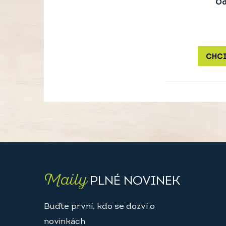
O
CHCI
Maily
PLNÉ NOVINEK
Buďte první, kdo se dozví o
novinkách