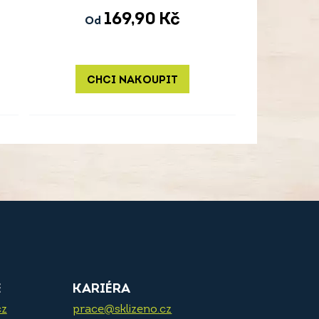
169,90
Kč
Od
CHCI NAKOUPIT
E
KARIÉRA
cz
prace@sklizeno.cz