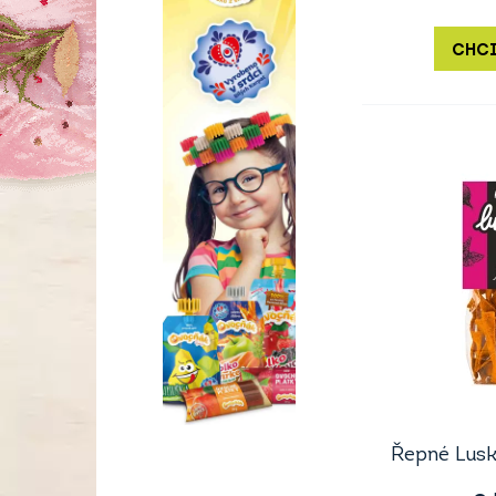
CHCI
Řepné Lusk