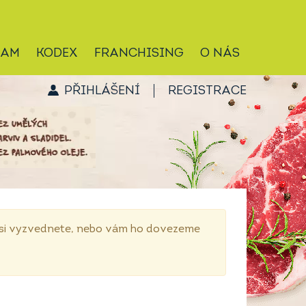
RAM
KODEX
FRANCHISING
O NÁS
PŘIHLÁŠENÍ
REGISTRACE
p si vyzvednete, nebo vám ho dovezeme