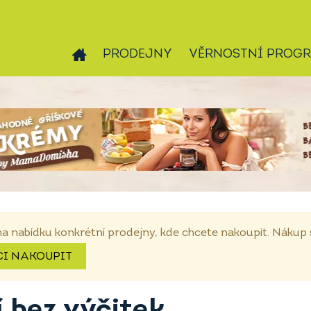
PRODEJNY
VĚRNOSTNÍ PROG
na nabídku konkrétní prodejny, kde chcete nakoupit. Náku
CI NAKOUPIT
 bez výčitek