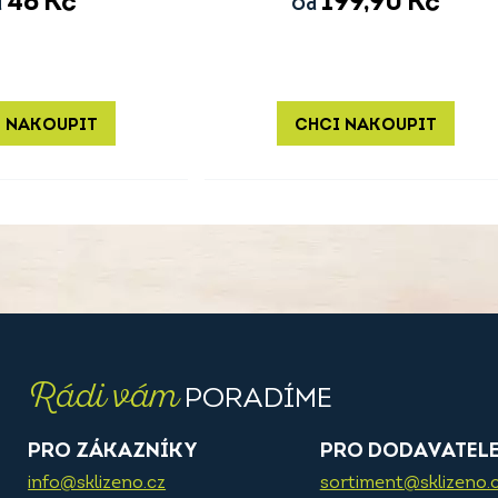
46
Kč
199,90
Kč
d
Od
 NAKOUPIT
CHCI NAKOUPIT
Rádi vám
PORADÍME
PRO ZÁKAZNÍKY
PRO DODAVATEL
info@sklizeno.cz
sortiment@sklizeno.