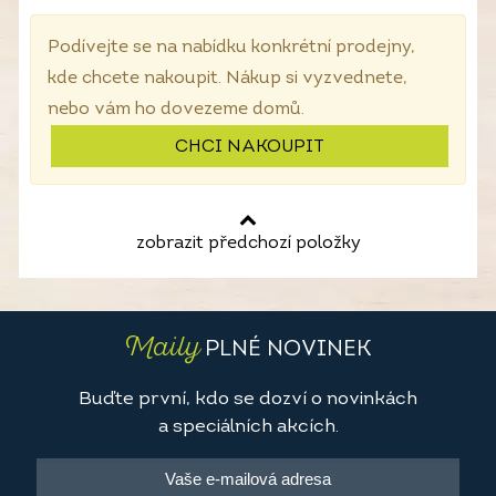
Podívejte se na nabídku konkrétní prodejny,
kde chcete nakoupit. Nákup si vyzvednete,
nebo vám ho dovezeme domů.
CHCI NAKOUPIT
zobrazit předchozí položky
Maily
PLNÉ NOVINEK
Buďte první, kdo se dozví o novinkách
a speciálních akcích.