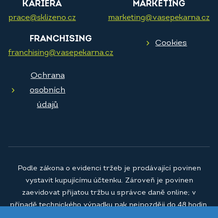
KARIÉRA
MARKETING
prace@sklizeno.cz
marketing@vasepekarna.cz
FRANCHISING
Cookies
franchising@vasepekarna.cz
Ochrana
osobních
údajů
Podle zákona o evidenci tržeb je prodávající povinen
vystavit kupujícímu účtenku. Zároveň je povinen
zaevidovat přijatou tržbu u správce daně online; v
případě technického výpadku pak nejpozději do 48 hodin.