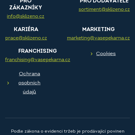
PRO
PRO DODAVATELE
ZÁKAZNÍKY
sortiment@sklizeno.cz
info@sklizeno.cz
KARIÉRA
MARKETING
prace@sklizeno.cz
marketing@vasepekarna.cz
FRANCHISING
Cookies
franchising@vasepekarna.cz
Ochrana
osobních
údajů
Podle zákona o evidenci tržeb je prodávající povinen