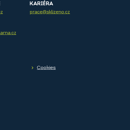
E
KARIÉRA
cz
prace@sklizeno.cz
arna.cz
Cookies