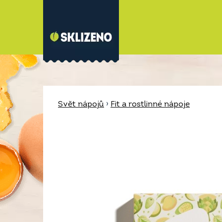
Svět nápojů
›
Fit a rostlinné nápoje