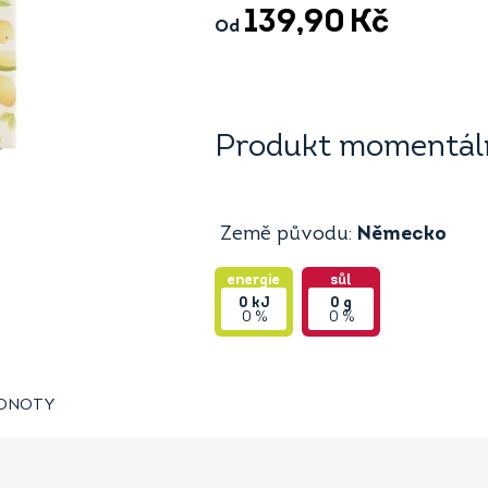
139,90
Kč
Od
Produkt momentáln
Země původu:
Německo
energie
sůl
0
kJ
0
g
0 %
0 %
ODNOTY