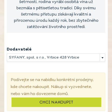
šetrností, rodina vyrábí osobitá vína už
bezmála s pětisetletou tradicí. Díky svému
šetrnému přístupu získávají kvalitní a
přirozenou úrodu každý rok, bez zbytečného
zatěžování životního prostředí.
Dodavatelé
SYFANY, spol. s r.o., Vrbice 428 Vrbice
Podívejte se na nabídku konkrétní prodejny,
kde chcete nakoupit. Nákup si vyzvednete,
nebo vám ho dovezeme domů.
CHCI NAKOUPIT