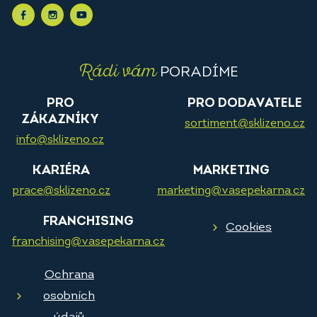
Rádi vám
PORADÍME
PRO
PRO DODAVATELE
ZÁKAZNÍKY
sortiment@sklizeno.cz
info@sklizeno.cz
KARIÉRA
MARKETING
prace@sklizeno.cz
marketing@vasepekarna.cz
FRANCHISING
Cookies
franchising@vasepekarna.cz
Ochrana
osobních