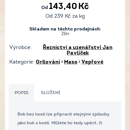
143,40
Kč
Od
Od
239
Kč
za kg
Skladem na těchto prodejnách:
Zlín
Výrobce:
Řeznictví a uzenářství Jan
Pavlíček
Kategorie:
Grilování
›
Maso
›
Vepřové
POPIS
SLOŽENÍ
Bok bez kosti lze připravit stejnými způsoby
jako bok s kostí. Můžete ho tedy upéct, či