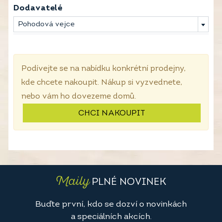
Dodavatelé
Pohodová vejce
Podívejte se na nabídku konkrétní prodejny,
kde chcete nakoupit. Nákup si vyzvednete,
nebo vám ho dovezeme domů.
CHCI NAKOUPIT
Maily
PLNÉ NOVINEK
Buďte první, kdo se dozví o novinkách
a speciálních akcích.