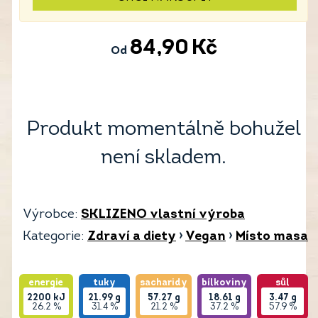
84,90
Kč
Od
Produkt momentálně bohužel
není skladem.
Výrobce:
SKLIZENO vlastní výroba
Kategorie:
Zdraví a diety
›
Vegan
›
Místo masa
energie
tuky
sacharidy
bílkoviny
sůl
2200
kJ
21.99
g
57.27
g
18.61
g
3.47
g
26.2 %
31.4 %
21.2 %
37.2 %
57.9 %