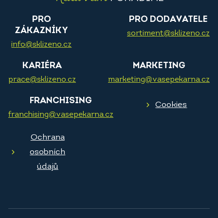
PRO
PRO DODAVATELE
ZÁKAZNÍKY
sortiment@sklizeno.cz
info@sklizeno.cz
KARIÉRA
MARKETING
prace@sklizeno.cz
marketing@vasepekarna.cz
FRANCHISING
Cookies
franchising@vasepekarna.cz
Ochrana
osobních
údajů