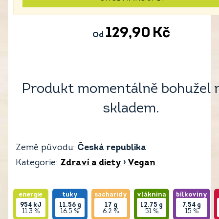
129,90
Kč
Od
Produkt momentálně bohužel 
skladem.
Země původu:
Česká republika
Kategorie:
Zdraví a diety
›
Vegan
energie
tuky
sacharidy
vláknina
bílkoviny
954
kJ
11.56
g
17
g
12.75
g
7.54
g
11.3 %
16.5 %
6.2 %
51 %
15 %