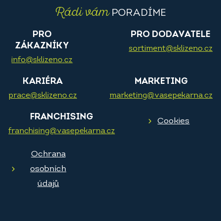
Rádi vám
PORADÍME
PRO
PRO DODAVATELE
ZÁKAZNÍKY
sortiment@sklizeno.cz
info@sklizeno.cz
KARIÉRA
MARKETING
prace@sklizeno.cz
marketing@vasepekarna.cz
FRANCHISING
Cookies
franchising@vasepekarna.cz
Ochrana
osobních
údajů