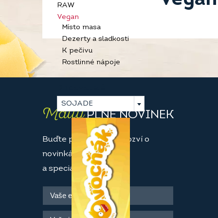
RAW
Vegan
Místo masa
Dezerty a sladkosti
K pečivu
Rostlinné nápoje
Dodavatelé
SOJADE
Maily
PLNÉ NOVINEK
Buďte první, kdo se dozví o
novinkách
a speciálních akcích.