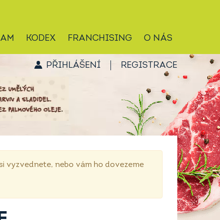
RAM
KODEX
FRANCHISING
O NÁS
PŘIHLÁŠENÍ
REGISTRACE
p si vyzvednete, nebo vám ho dovezeme
E