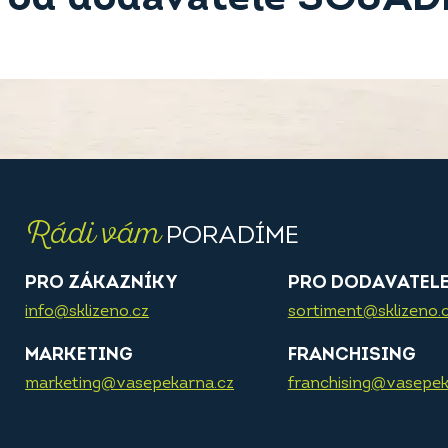
Rádi vám
PORADÍME
PRO ZÁKAZNÍKY
PRO DODAVATEL
info@sklizeno.cz
sortiment@sklizeno.
MARKETING
FRANCHISING
marketing@vasepekarna.cz
franchising@vasepek