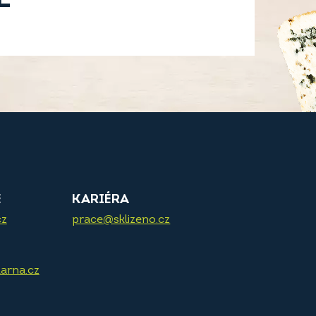
E
KARIÉRA
cz
prace@sklizeno.cz
arna.cz