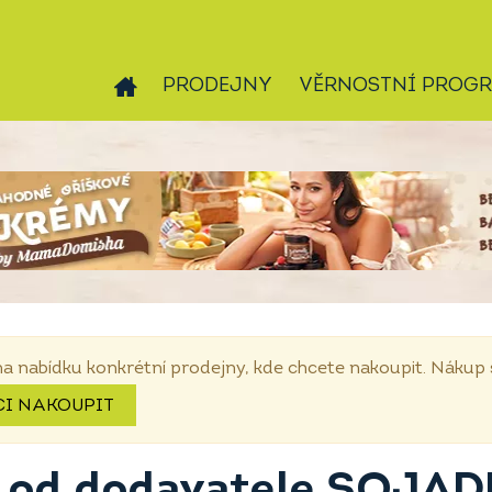
PRODEJNY
VĚRNOSTNÍ PROG
na nabídku konkrétní prodejny, kde chcete nakoupit. Náku
CI NAKOUPIT
 od dodavatele SOJAD