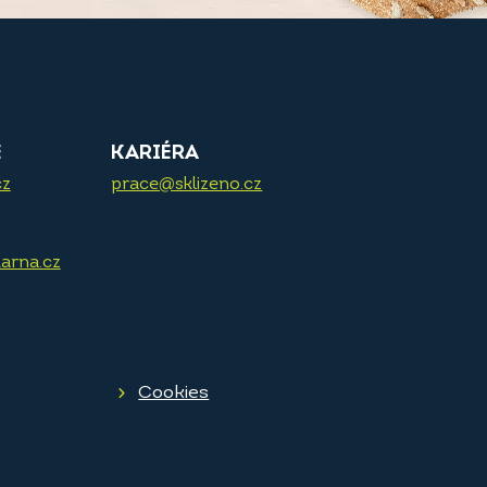
E
KARIÉRA
cz
prace@sklizeno.cz
arna.cz
Cookies