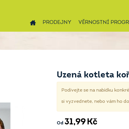
PRODEJNY
VĚRNOSTNÍ PROG
Uzená kotleta ko
Podívejte se na nabídku konkré
si vyzvednete, nebo vám ho 
31,99
Kč
Od