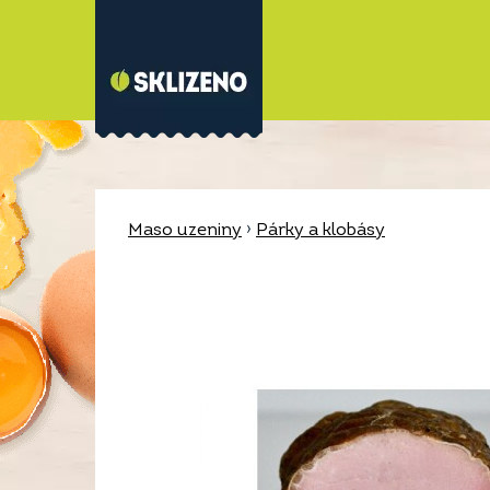
Maso uzeniny
›
Párky a klobásy