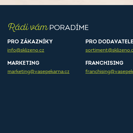
Rádi vám
PORADÍME
PRO ZÁKAZNÍKY
PRO DODAVATEL
info@sklizeno.cz
sortiment@sklizeno.
MARKETING
FRANCHISING
marketing@vasepekarna.cz
franchising@vasepek