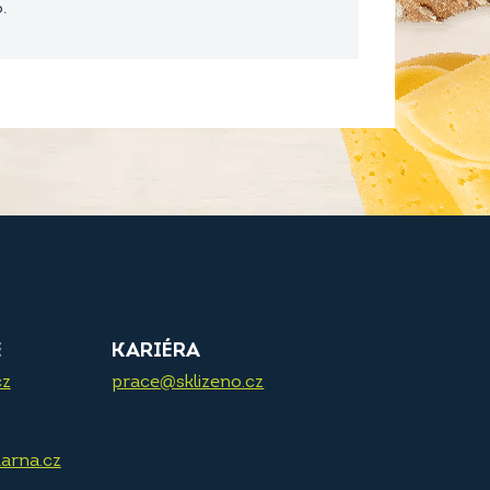
.
E
KARIÉRA
cz
prace@sklizeno.cz
arna.cz