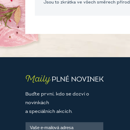
Jsou to zkrátka ve všech směrech přírodn
Maily
PLNÉ NOVINEK
Buďte první, kdo se dozví o
novinkách
a speciálních akcích.