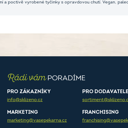
í a poctivě vyrobené tyčinky s opravdovou chutí. Vegan, paleo
Rádi vám
PORADÍME
PRO ZÁKAZNÍKY
PRO DODAVATEL
info@sklizeno.cz
sortiment@sklizeno.
MARKETING
FRANCHISING
marketing@vasepekarna.cz
franchising@vasepek