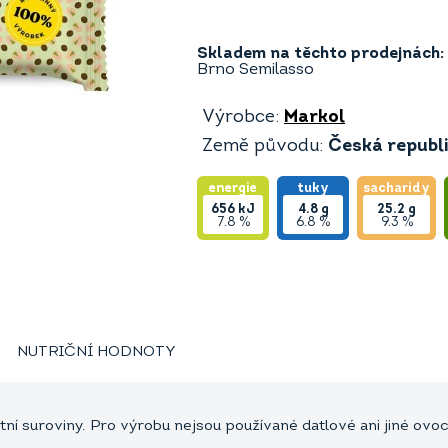
Skladem na těchto prodejnách:
Brno Semilasso
Výrobce:
Markol
Země původu:
Česká republ
energie
tuky
sacharidy
656
kJ
4.8
g
25.2
g
7.8 %
6.8 %
9.3 %
NUTRIČNÍ HODNOTY
itní suroviny. Pro výrobu nejsou používané datlové ani jiné ovo