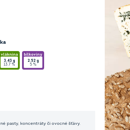
ika
vláknina
bílkoviny
3.43
g
2.52
g
13.7 %
5 %
cné pasty, koncentráty či ovocné šťávy.