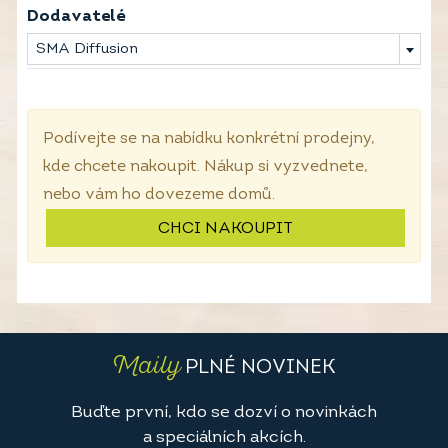
Dodavatelé
SMA Diffusion
Podívejte se na nabídku konkrétní prodejny,
kde chcete nakoupit. Nákup si vyzvednete,
nebo vám ho dovezeme domů.
CHCI NAKOUPIT
Maily
PLNÉ NOVINEK
Buďte první, kdo se dozví o novinkách
a speciálních akcích.