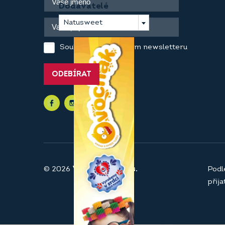
Dodavatelé
Natusweet
Souhlasím se zasíláním newsletteru
ODEBÍRAT
© 2026
Vaše pekárna a.s.
Podl
přij