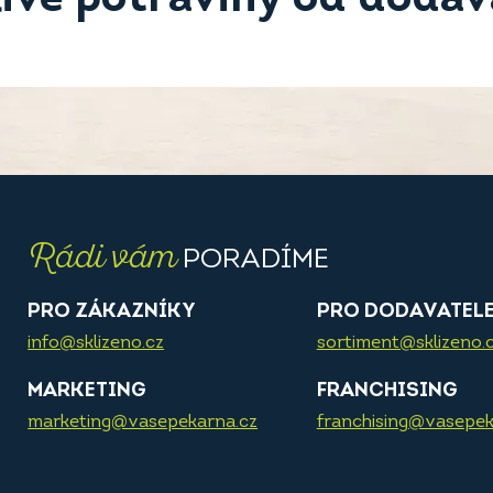
Rádi vám
PORADÍME
PRO ZÁKAZNÍKY
PRO DODAVATEL
info@sklizeno.cz
sortiment@sklizeno.
MARKETING
FRANCHISING
marketing@vasepekarna.cz
franchising@vasepek