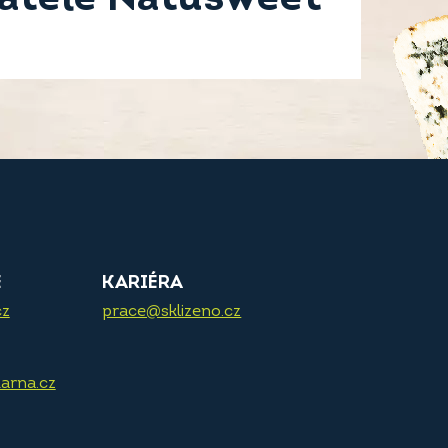
E
KARIÉRA
cz
prace@sklizeno.cz
arna.cz