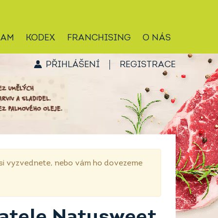
RAM
KODEX
FRANCHISING
O NÁS
PŘIHLÁŠENÍ
REGISTRACE
p si vyzvednete, nebo vám ho dovezeme
vatele Natusweet