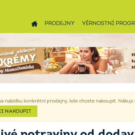
PRODEJNY
VĚRNOSTNÍ PROG
na nabídku konkrétní prodejny, kde chcete nakoupit. Náku
CI NAKOUPIT
livé potraviny od doda