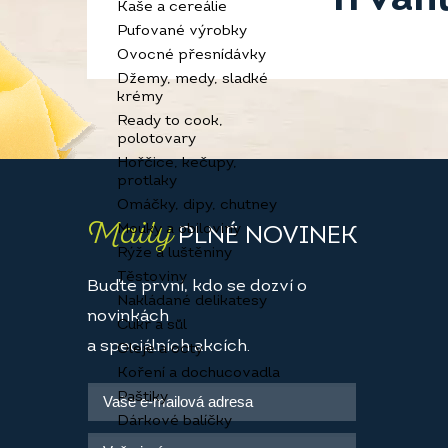
Kaše a cereálie
Pufované výrobky
Ovocné přesnídávky
Džemy, medy, sladké
krémy
Ready to cook,
polotovary
Hořčice, kečupy,
protlaky
Omáčky, dipy, chutney
Maily
Mouky a obiloviny
PLNÉ NOVINEK
Rýže a luštěniny
Těstoviny
Buďte první, kdo se dozví o
Nakládané delikatesy
novinkách
Cukr a sůl
a speciálních akcích.
Oleje a octy
Koření a dochucovadla
Paštiky
Dárkové balíčky