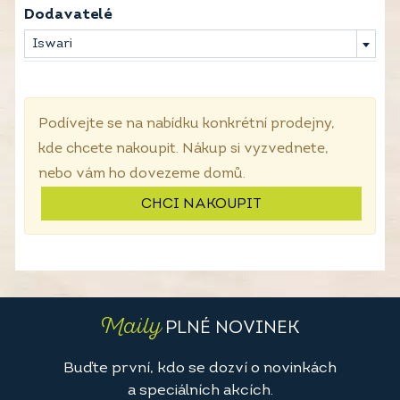
Dodavatelé
Iswari
Podívejte se na nabídku konkrétní prodejny,
kde chcete nakoupit. Nákup si vyzvednete,
nebo vám ho dovezeme domů.
CHCI NAKOUPIT
Maily
PLNÉ NOVINEK
Buďte první, kdo se dozví o novinkách
a speciálních akcích.