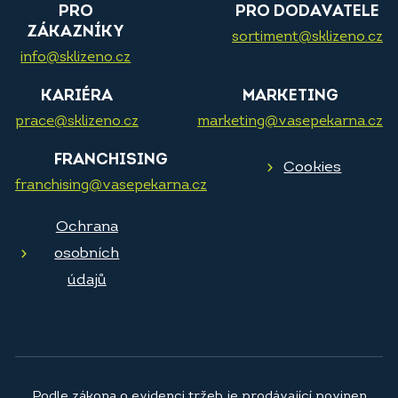
PRO
PRO DODAVATELE
ZÁKAZNÍKY
sortiment@sklizeno.cz
info@sklizeno.cz
KARIÉRA
MARKETING
prace@sklizeno.cz
marketing@vasepekarna.cz
FRANCHISING
Cookies
franchising@vasepekarna.cz
Ochrana
osobních
údajů
Podle zákona o evidenci tržeb je prodávající povinen