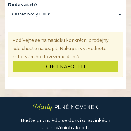
Dodavatelé
Klášter Nový Dvůr
Podívejte se na nabídku konkrétní prodejny,
kde chcete nakoupit. Nákup si vyzvednete,
nebo vám ho dovezeme domů.
CHCI NAKOUPIT
Maily
PLNÉ NOVINEK
Buďte první, kdo se dozví o novinkách
a speciálních akcích.