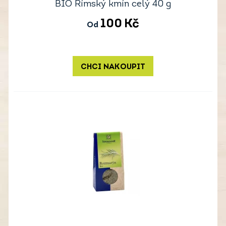
BIO Římský kmín celý 40 g
100
Kč
Od
CHCI NAKOUPIT