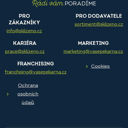
Rádi vám
PORADÍME
PRO
PRO DODAVATELE
ZÁKAZNÍKY
sortiment@sklizeno.cz
info@sklizeno.cz
KARIÉRA
MARKETING
prace@sklizeno.cz
marketing@vasepekarna.cz
FRANCHISING
Cookies
franchising@vasepekarna.cz
Ochrana
osobních
údajů