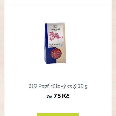
BIO Pepř růžový celý 20 g
75
Kč
Od