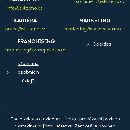
ZÁKAZNÍKY
sortiment@sklizeno.cz
info@sklizeno.cz
KARIÉRA
MARKETING
prace@sklizeno.cz
marketing@vasepekarna.cz
FRANCHISING
Cookies
franchising@vasepekarna.cz
Ochrana
osobních
údajů
Podle zákona o evidenci tržeb je prodávající povinen
vystavit kupujícímu účtenku. Zároveň je povinen