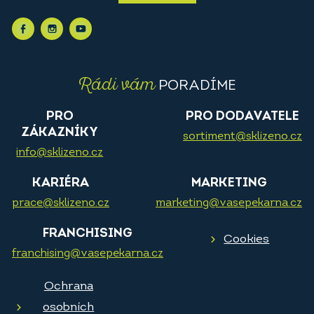
Rádi vám
PORADÍME
PRO
PRO DODAVATELE
ZÁKAZNÍKY
sortiment@sklizeno.cz
info@sklizeno.cz
KARIÉRA
MARKETING
prace@sklizeno.cz
marketing@vasepekarna.cz
FRANCHISING
Cookies
franchising@vasepekarna.cz
Ochrana
osobních