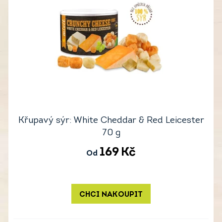
Křupavý sýr: White Cheddar & Red Leicester
70 g
169
Kč
Od
CHCI NAKOUPIT