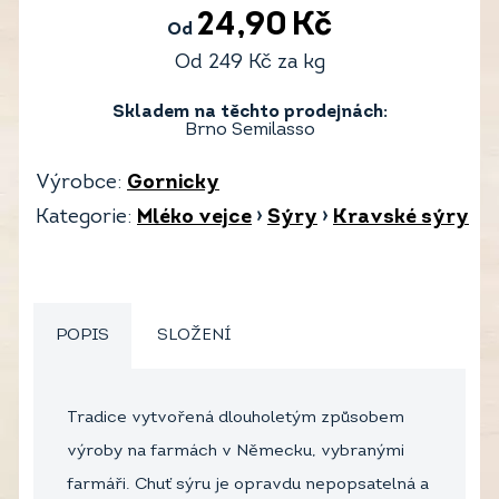
24,90
Kč
Od
Od
249
Kč
za kg
Skladem na těchto prodejnách:
Brno Semilasso
Výrobce:
Gornicky
Kategorie:
Mléko vejce
›
Sýry
›
Kravské sýry
POPIS
SLOŽENÍ
Tradice vytvořená dlouholetým způsobem
výroby na farmách v Německu, vybranými
farmáři. Chuť sýru je opravdu nepopsatelná a