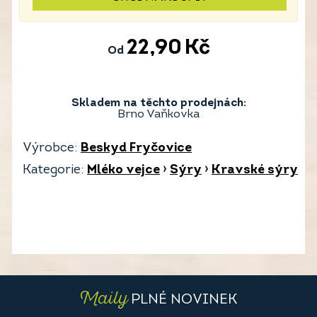
22,90
Kč
Od
Skladem na těchto prodejnách:
Brno Vaňkovka
Výrobce:
Beskyd Fryčovice
Kategorie:
Mléko vejce
›
Sýry
›
Kravské sýry
Maily
PLNÉ NOVINEK