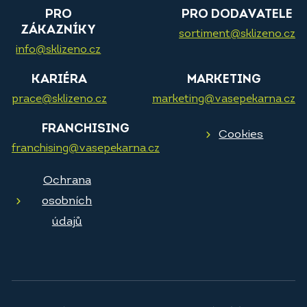
PRO
PRO DODAVATELE
ZÁKAZNÍKY
sortiment@sklizeno.cz
info@sklizeno.cz
KARIÉRA
MARKETING
prace@sklizeno.cz
marketing@vasepekarna.cz
FRANCHISING
Cookies
franchising@vasepekarna.cz
Ochrana
osobních
údajů