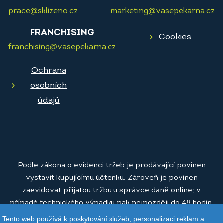
prace@sklizeno.cz
marketing@vasepekarna.cz
FRANCHISING
Cookies
franchising@vasepekarna.cz
Ochrana
osobních
údajů
Podle zákona o evidenci tržeb je prodávající povinen
vystavit kupujícímu účtenku. Zároveň je povinen
zaevidovat přijatou tržbu u správce daně online; v
případě technického výpadku pak nejpozději do 48 hodin.
Tento web používá k poskytování služeb, personalizaci reklam a
© 2026
Vaše pekárna a.s.