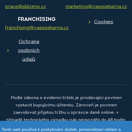
prace@sklizeno.cz
marketing@vasepekarna.cz
FRANCHISING
Cookies
franchising@vasepekarna.cz
Ochrana
osobních
údajů
Podle zákona o evidenci tržeb je prodávající povinen
vystavit kupujícímu účtenku. Zároveň je povinen
zaevidovat přijatou tržbu u správce daně online; v
případě technického výpadku pak nejpozději do 48 hodin.
Tento web používá k poskytování služeb, personalizaci reklam a
© 2026
Vaše pekárna a.s.