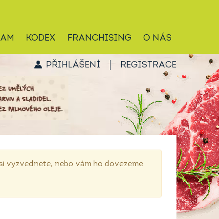
RAM
KODEX
FRANCHISING
O NÁS
PŘIHLÁŠENÍ
REGISTRACE
p si vyzvednete, nebo vám ho dovezeme