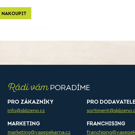
 NAKOUPIT
Rádi vám
PORADÍME
PRO ZÁKAZNÍKY
PRO DODAVATEL
info@sklizeno.cz
sortiment@sklizeno.
MARKETING
FRANCHISING
marketing@vasepekarna.cz
franchising@vasepek