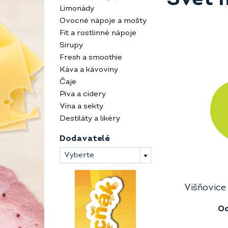
Limonády
Ovocné nápoje a mošty
Fit a rostlinné nápoje
Sirupy
Fresh a smoothie
Káva a kávoviny
Čaje
Piva a cidery
Vína a sekty
Destiláty a likéry
Dodavatelé
Vyberte
Višňovice
O