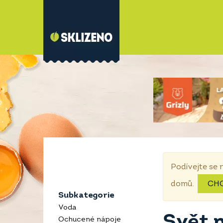
Podívejte se 
domů.
CH
Subkategorie
Voda
Svět 
Ochucené nápoje