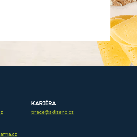
E
KARIÉRA
cz
prace@sklizeno.cz
arna.cz