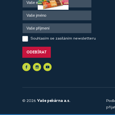
Souhlasím se zasíláním newsletteru
ODEBÍRAT
© 2026
Vaše pekárna a.s.
Podl
přij