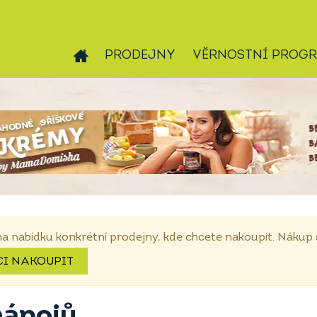
PRODEJNY
VĚRNOSTNÍ PROG
na nabídku konkrétní prodejny, kde chcete nakoupit. Náku
CI NAKOUPIT
nápojů