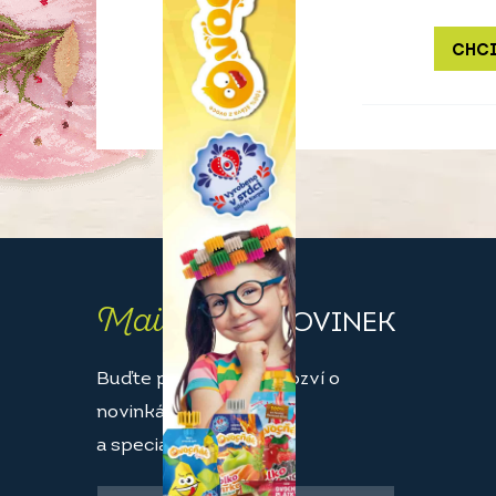
CHCI
Maily
PLNÉ NOVINEK
Buďte první, kdo se dozví o
novinkách
a speciálních akcích.