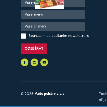
Souhlasím se zasíláním newsletteru
ODEBÍRAT
© 2026
Vaše pekárna a.s.
Podl
přij