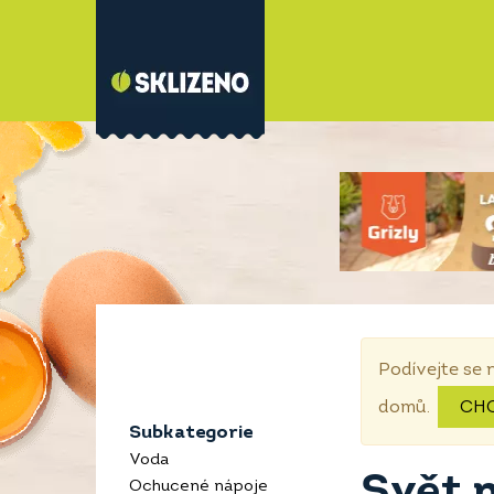
Podívejte se 
domů.
CH
Subkategorie
Voda
Svět 
Ochucené nápoje