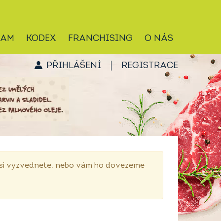
RAM
KODEX
FRANCHISING
O NÁS
PŘIHLÁŠENÍ
REGISTRACE
p si vyzvednete, nebo vám ho dovezeme