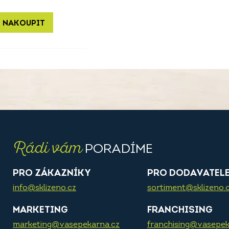
 NAKOUPIT
Rádi vám
PORADÍME
PRO ZÁKAZNÍKY
PRO DODAVATEL
info@sklizeno.cz
sortiment@sklizeno.
MARKETING
FRANCHISING
marketing@vasepekarna.cz
franchising@vasepek