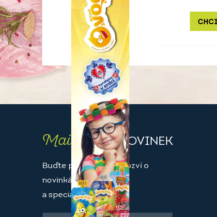
CHCI
Maily
PLNÉ NOVINEK
Buďte první, kdo se dozví o
novinkách
a speciálních akcích.