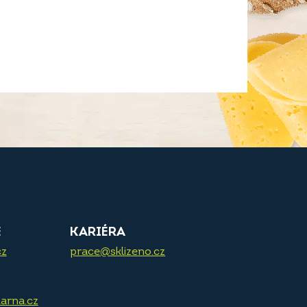
E
KARIÉRA
cz
prace@sklizeno.cz
arna.cz