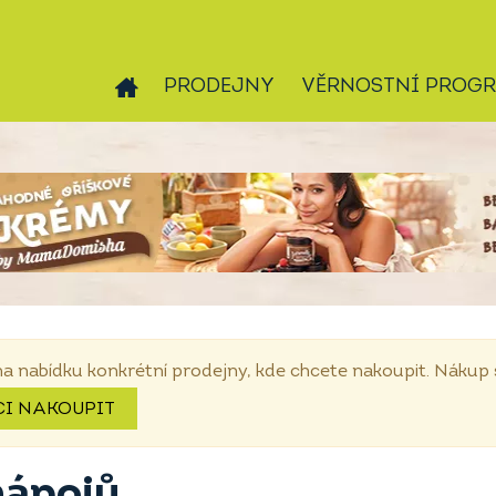
PRODEJNY
VĚRNOSTNÍ PROG
na nabídku konkrétní prodejny, kde chcete nakoupit. Náku
CI NAKOUPIT
nápojů