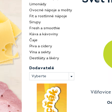
Limonády
Ovocné nápoje a mošty
Fit a rostlinné nápoje
Sirupy
Fresh a smoothie
Káva a kávoviny
Čaje
Piva a cidery
Vína a sekty
Destiláty a likéry
Dodavatelé
Vyberte
Višňovice
O