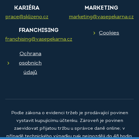
KARIÉRA
MARKETING
prace@sklizeno.cz
marketing@vasepekarna.cz
FRANCHISING
Cookies
franchising@vasepekarna.cz
Ochrana
osobních
údajů
Podle zákona o evidenci tržeb je prodávající povinen
vystavit kupujícímu účtenku. Zároveň je povinen
zaevidovat přijatou tržbu u správce daně online; v
případě technického výpadku pak nejpozději do 48 hodin.