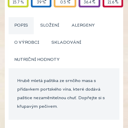
15.7 %
39 %
0.5 %
36.4 %
21.6 %
POPIS
SLOŽENÍ
ALERGENY
O VÝROBCI
SKLADOVÁNÍ
NUTRIČNÍ HODNOTY
Hrubě mletá paštika ze srnčího masa s
přídavkem portského vína, které dodává
paštice nezaměnitelnou chuť. Dopřejte si s
křupavým pečivem.