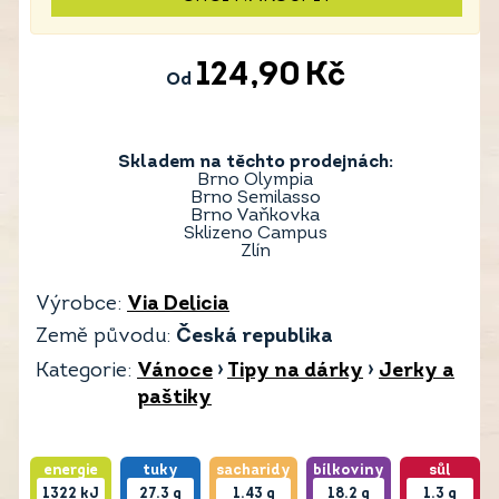
124,90
Kč
Od
Skladem na těchto prodejnách:
Brno Olympia
Brno Semilasso
Brno Vaňkovka
Sklizeno Campus
Zlín
Výrobce:
Via Delicia
Země původu:
Česká republika
Kategorie:
Vánoce
›
Tipy na dárky
›
Jerky a
paštiky
energie
tuky
sacharidy
bílkoviny
sůl
1322
kJ
27.3
g
1.43
g
18.2
g
1.3
g