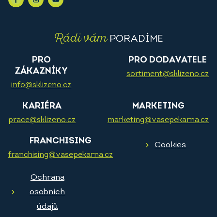
Rádi vám
PORADÍME
PRO
PRO DODAVATELE
ZÁKAZNÍKY
sortiment@sklizeno.cz
info@sklizeno.cz
KARIÉRA
MARKETING
prace@sklizeno.cz
marketing@vasepekarna.cz
FRANCHISING
Cookies
franchising@vasepekarna.cz
Ochrana
osobních
údajů