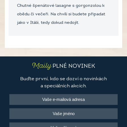
Chutné špenátové lasagne s gorgonzolou k
obědu či večeři. Na chvíli si budete připadat
jako v Itálii, tedy dokud nedojít.
Maily
PLNÉ NOVINEK
Buďte první, kdo se dozví o novinkách
a speciálních akcích.