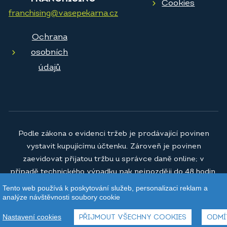
Cookies
franchising@vasepekarna.cz
Ochrana
osobních
údajů
Podle zákona o evidenci tržeb je prodávající povinen
vystavit kupujícímu účtenku. Zároveň je povinen
zaevidovat přijatou tržbu u správce daně online; v
případě technického výpadku pak nejpozději do 48 hodin.
Tento web používá k poskytování služeb, personalizaci reklam a
© 2026
Vaše pekárna a.s.
analýze návštěvnosti soubory cookie
Nastavení cookies
PŘIJMOUT VŠECHNY COOKIES
ODMÍ