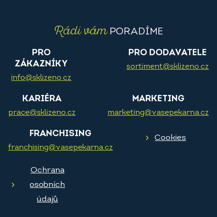
Rádi vám
PORADÍME
PRO
PRO DODAVATELE
ZÁKAZNÍKY
sortiment@sklizeno.cz
info@sklizeno.cz
KARIÉRA
MARKETING
prace@sklizeno.cz
marketing@vasepekarna.cz
FRANCHISING
Cookies
franchising@vasepekarna.cz
Ochrana
osobních
údajů