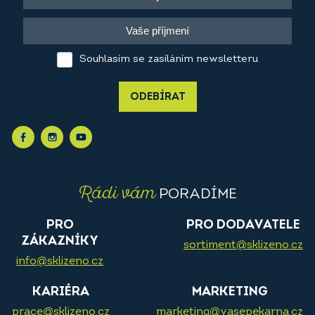
Souhlasím se zasíláním newsletteru
ODEBÍRAT
Rádi vám
PORADÍME
PRO
PRO DODAVATELE
ZÁKAZNÍKY
sortiment@sklizeno.cz
info@sklizeno.cz
KARIÉRA
MARKETING
prace@sklizeno.cz
marketing@vasepekarna.cz