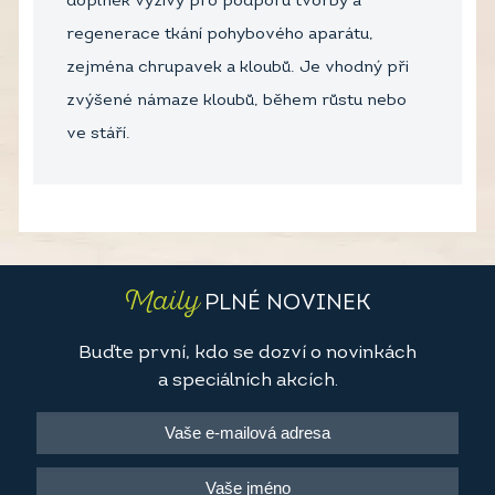
doplněk výživy pro podporu tvorby a
regenerace tkání pohybového aparátu,
zejména chrupavek a kloubů. Je vhodný při
zvýšené námaze kloubů, během růstu nebo
ve stáří.
Maily
PLNÉ NOVINEK
Buďte první, kdo se dozví o novinkách
a speciálních akcích.