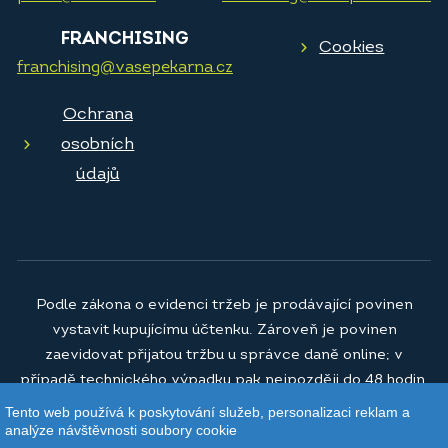
FRANCHISING
Cookies
franchising@vasepekarna.cz
Ochrana
osobních
údajů
Podle zákona o evidenci tržeb je prodávající povinen
vystavit kupujícímu účtenku. Zároveň je povinen
zaevidovat přijatou tržbu u správce daně online; v
případě technického výpadku pak nejpozději do 48 hodin.
Tento web používá k poskytování služeb, personalizaci reklam a
© 2026
Vaše pekárna a.s.
analýze návštěvnosti soubory cookie