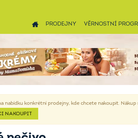
PRODEJNY
VĚRNOSTNÍ PROG
na nabídku konkrétní prodejny, kde chcete nakoupit. Náku
CI NAKOUPIT
é pečivo