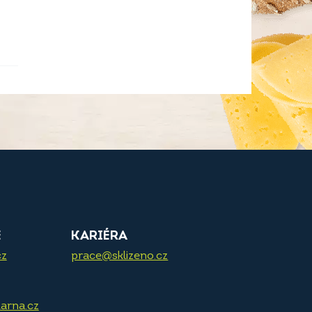
E
KARIÉRA
cz
prace@sklizeno.cz
arna.cz