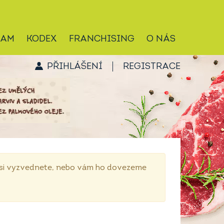
RAM
KODEX
FRANCHISING
O NÁS
PŘIHLÁŠENÍ
REGISTRACE
p si vyzvednete, nebo vám ho dovezeme