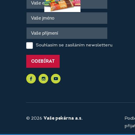
Souhlasím se zasíláním newsletteru
ODEBÍRAT
© 2026
Vaše pekárna a.s.
Podl
přij