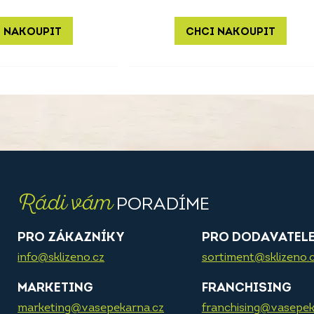
 NAKOUPIT
CHCI NAKOUPIT
Rádi vám
PORADÍME
PRO ZÁKAZNÍKY
PRO DODAVATEL
info@sklizeno.cz
sortiment@sklizeno.
MARKETING
FRANCHISING
marketing@vasepekarna.cz
franchising@vasepek