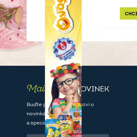
CHCI
Maily
PLNÉ NOVINEK
Buďte první, kdo se dozví o
novinkách
a speciálních akcích.