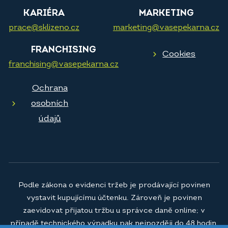
KARIÉRA
MARKETING
prace@sklizeno.cz
marketing@vasepekarna.cz
FRANCHISING
Cookies
franchising@vasepekarna.cz
Ochrana
osobních
údajů
Podle zákona o evidenci tržeb je prodávající povinen
vystavit kupujícímu účtenku. Zároveň je povinen
zaevidovat přijatou tržbu u správce daně online; v
případě technického výpadku pak nejpozději do 48 hodin.