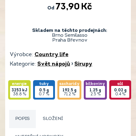
73,90
Kč
Od
Skladem na těchto prodejnách:
Brno Semilasso
Praha Břevnov
Výrobce:
Country life
Kategorie:
Svět nápojů
›
Sirupy
energie
tuky
sacharidy
bílkoviny
sůl
3253
kJ
0.5
g
192.5
g
1.25
g
0.02
g
38.8 %
0.7 %
71.2 %
2.5 %
0.4 %
POPIS
SLOŽENÍ