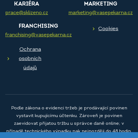
KARIÉRA
MARKETING
prace@sklizeno.cz
marketing@vasepekarna.cz
FRANCHISING
Cookies
franchising@vasepekarna.cz
Ochrana
osobních
údajů
Podle zákona o evidenci tržeb je prodávající povinen
vystavit kupujícímu účtenku. Zároveň je povinen
zaevidovat přijatou tržbu u správce daně online; v
případě technického výpadku pak nejpozději do 48 hodin.