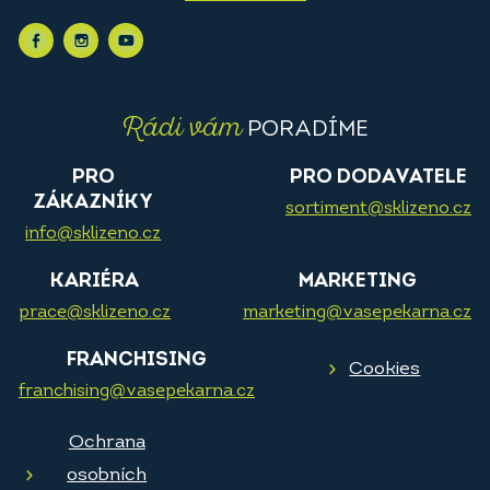
Rádi vám
PORADÍME
PRO
PRO DODAVATELE
ZÁKAZNÍKY
sortiment@sklizeno.cz
info@sklizeno.cz
KARIÉRA
MARKETING
prace@sklizeno.cz
marketing@vasepekarna.cz
FRANCHISING
Cookies
franchising@vasepekarna.cz
Ochrana
osobních