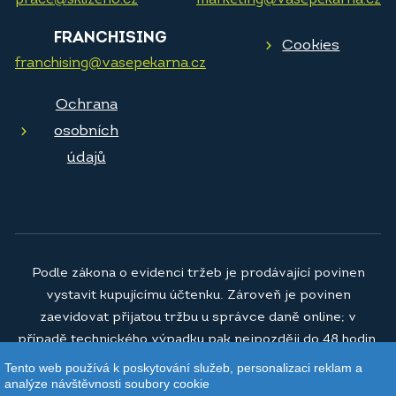
prace@sklizeno.cz
marketing@vasepekarna.cz
FRANCHISING
Cookies
franchising@vasepekarna.cz
Ochrana
osobních
údajů
Podle zákona o evidenci tržeb je prodávající povinen
vystavit kupujícímu účtenku. Zároveň je povinen
zaevidovat přijatou tržbu u správce daně online; v
případě technického výpadku pak nejpozději do 48 hodin.
Tento web používá k poskytování služeb, personalizaci reklam a
© 2026
Vaše pekárna a.s.
analýze návštěvnosti soubory cookie