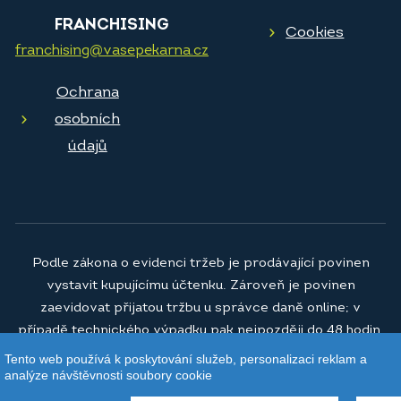
FRANCHISING
Cookies
franchising@vasepekarna.cz
Ochrana
osobních
údajů
Podle zákona o evidenci tržeb je prodávající povinen
vystavit kupujícímu účtenku. Zároveň je povinen
zaevidovat přijatou tržbu u správce daně online; v
případě technického výpadku pak nejpozději do 48 hodin.
Tento web používá k poskytování služeb, personalizaci reklam a
© 2026
Vaše pekárna a.s.
analýze návštěvnosti soubory cookie