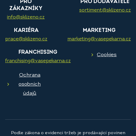
PRO
PRO DODAVATELE
ZÁKAZNÍKY
sortiment@sklizeno.cz
info@sklizeno.cz
KARIÉRA
MARKETING
prace@sklizeno.cz
marketing@vasepekarna.cz
FRANCHISING
Cookies
franchising@vasepekarna.cz
Ochrana
osobních
údajů
Podle zákona o evidenci tržeb je prodávající povinen