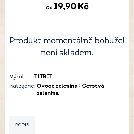
19,90
Kč
Od
Produkt momentálně bohužel
není skladem.
Výrobce:
TITBIT
Kategorie:
Ovoce zelenina
›
Čerstvá
zelenina
POPIS