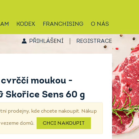
RAM
KODEX
FRANCHISING
O NÁS
PŘIHLÁŠENÍ
REGISTRACE
 cvrččí moukou -
& Skořice Sens 60 g
tní prodejny, kde chcete nakoupit. Nákup
dovezeme domů.
CHCI NAKOUPIT