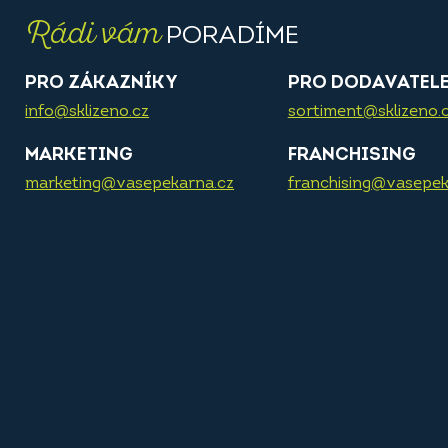
Rádi vám
PORADÍME
PRO ZÁKAZNÍKY
PRO DODAVATEL
info@sklizeno.cz
sortiment@sklizeno.
MARKETING
FRANCHISING
marketing@vasepekarna.cz
franchising@vasepek