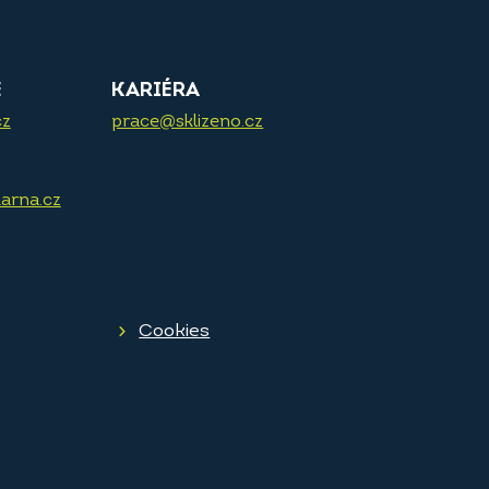
E
KARIÉRA
cz
prace@sklizeno.cz
arna.cz
Cookies