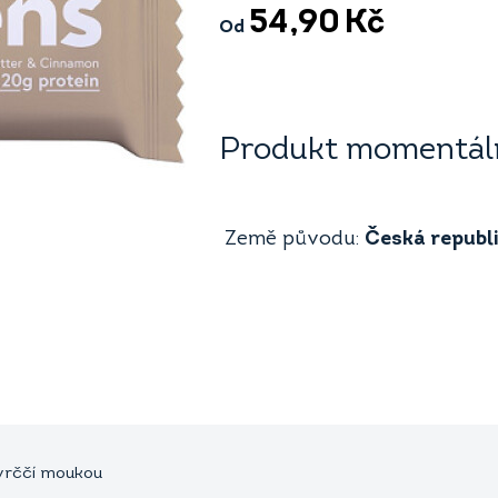
54,90
Kč
Od
Produkt momentáln
Země původu:
Česká republ
cvrččí moukou