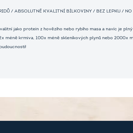
IDŮ / ABSOLUTNĚ KVALITNÍ BÍLKOVINY / BEZ LEPKU / NO
valitní jako protein z hovězího nebo rybího masa a navíc je pln
 12x méně krmiva, 100x méně skleníkových plynů nebo 2000x 
budoucnosti!