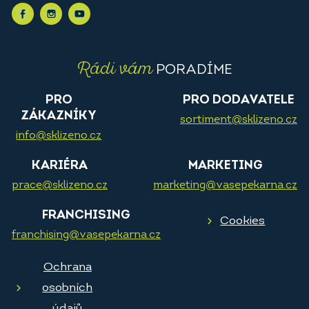
Rádi vám
PORADÍME
PRO
PRO DODAVATELE
ZÁKAZNÍKY
sortiment@sklizeno.cz
info@sklizeno.cz
KARIÉRA
MARKETING
prace@sklizeno.cz
marketing@vasepekarna.cz
FRANCHISING
Cookies
franchising@vasepekarna.cz
Ochrana
osobních
údajů