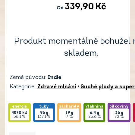
339,90
Kč
Od
Produkt momentálně bohužel 
skladem.
Země původu:
Indie
Kategorie:
Zdravé mlsání
›
Suché plody a supe
energie
tuky
sacharidy
vláknina
bílkoviny
4870
kJ
96
g
19
g
6.4
g
36
g
58.1 %
137.1 %
7 %
25.6 %
72 %