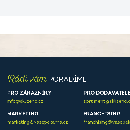
Rádi vám
PORADÍME
PRO ZÁKAZNÍKY
PRO DODAVATEL
info@sklizeno.cz
sortiment@sklizeno.
MARKETING
FRANCHISING
marketing@vasepekarna.cz
franchising@vasepek