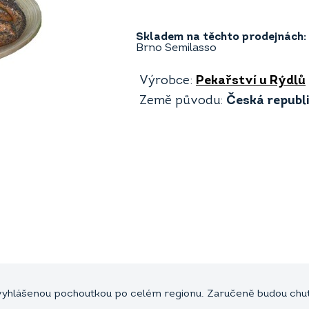
Skladem na těchto prodejnách:
Brno Semilasso
Výrobce:
Pekařství u Rýdlů
Země původu:
Česká republ
e vyhlášenou pochoutkou po celém regionu. Zaručeně budou ch