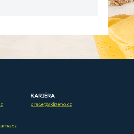
E
KARIÉRA
cz
prace@sklizeno.cz
arna.cz