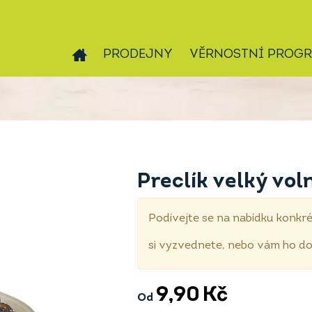
PRODEJNY
VĚRNOSTNÍ PROG
Preclík velký vol
Podívejte se na nabídku konkré
si vyzvednete, nebo vám ho 
9,90
Kč
Od