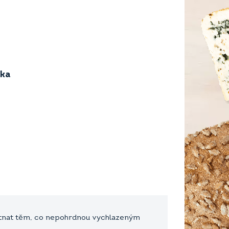
ika
utnat těm, co nepohrdnou vychlazeným