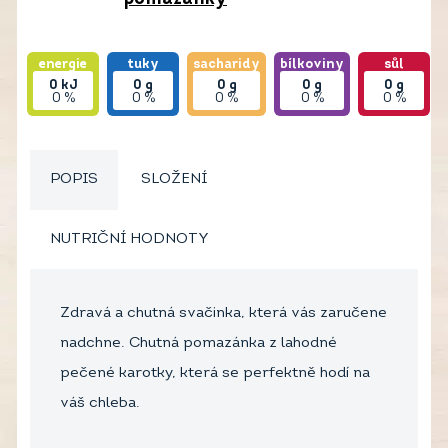
energie
tuky
sacharidy
bílkoviny
sůl
0
kJ
0
g
0
g
0
g
0
g
0 %
0 %
0 %
0 %
0 %
POPIS
SLOŽENÍ
NUTRIČNÍ HODNOTY
Zdravá a chutná svačinka, která vás zaručene
nadchne. Chutná pomazánka z lahodné
pečené karotky, která se perfektně hodí na
váš chleba.