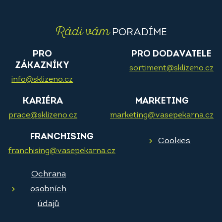
Rádi vám
PORADÍME
PRO
PRO DODAVATELE
ZÁKAZNÍKY
sortiment@sklizeno.cz
info@sklizeno.cz
KARIÉRA
MARKETING
prace@sklizeno.cz
marketing@vasepekarna.cz
FRANCHISING
Cookies
franchising@vasepekarna.cz
Ochrana
osobních
údajů