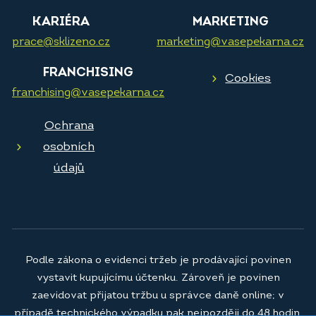
KARIÉRA
MARKETING
prace@sklizeno.cz
marketing@vasepekarna.cz
FRANCHISING
Cookies
franchising@vasepekarna.cz
Ochrana
osobních
údajů
Podle zákona o evidenci tržeb je prodávající povinen
vystavit kupujícímu účtenku. Zároveň je povinen
zaevidovat přijatou tržbu u správce daně online; v
případě technického výpadku pak nejpozději do 48 hodin.