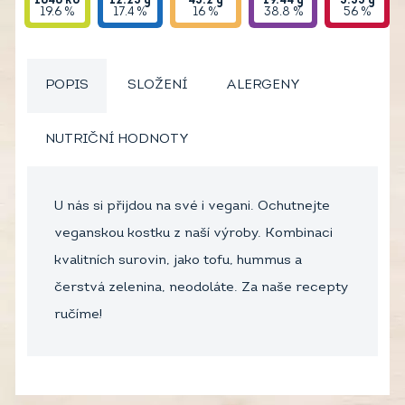
1646
kJ
12.23
g
43.2
g
19.44
g
3.35
g
19.6 %
17.4 %
16 %
38.8 %
56 %
POPIS
SLOŽENÍ
ALERGENY
NUTRIČNÍ HODNOTY
U nás si přijdou na své i vegani. Ochutnejte
veganskou kostku z naší výroby. Kombinaci
kvalitních surovin, jako tofu, hummus a
čerstvá zelenina, neodoláte. Za naše recepty
ručíme!