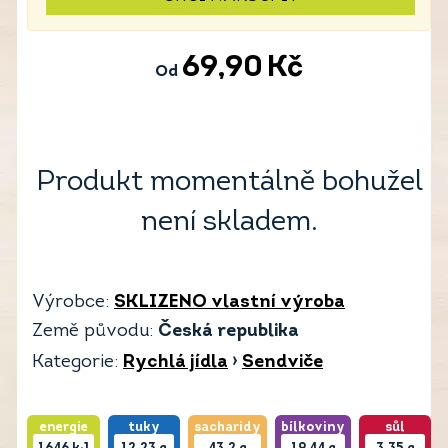
69,90
Kč
Od
Produkt momentálně bohužel
není skladem.
Výrobce:
SKLIZENO vlastní výroba
Země původu:
Česká republika
Kategorie:
Rychlá jídla
›
Sendviče
energie
tuky
sacharidy
bílkoviny
sůl