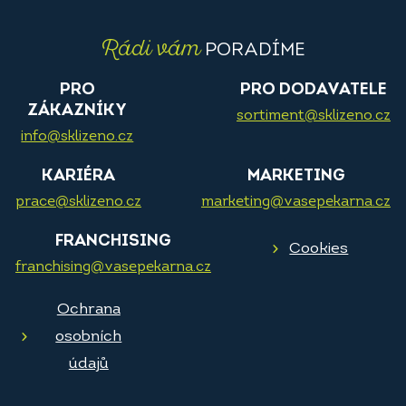
Rádi vám
PORADÍME
PRO
PRO DODAVATELE
ZÁKAZNÍKY
sortiment@sklizeno.cz
info@sklizeno.cz
KARIÉRA
MARKETING
prace@sklizeno.cz
marketing@vasepekarna.cz
FRANCHISING
Cookies
franchising@vasepekarna.cz
Ochrana
osobních
údajů