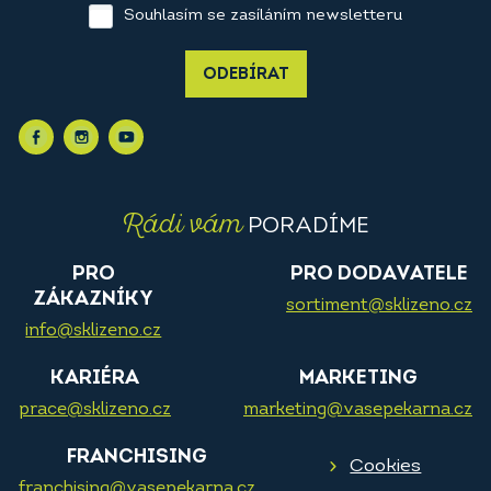
Souhlasím se zasíláním newsletteru
ODEBÍRAT
Rádi vám
PORADÍME
PRO
PRO DODAVATELE
ZÁKAZNÍKY
sortiment@sklizeno.cz
info@sklizeno.cz
KARIÉRA
MARKETING
prace@sklizeno.cz
marketing@vasepekarna.cz
FRANCHISING
Cookies
franchising@vasepekarna.cz