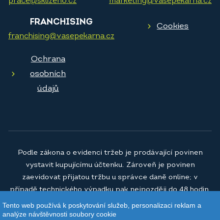
prace@sklizeno.cz
marketing@vasepekarna.cz
FRANCHISING
Cookies
franchising@vasepekarna.cz
Ochrana
osobních
údajů
Podle zákona o evidenci tržeb je prodávající povinen
vystavit kupujícímu účtenku. Zároveň je povinen
zaevidovat přijatou tržbu u správce daně online; v
případě technického výpadku pak nejpozději do 48 hodin.
Tento web používá k poskytování služeb, personalizaci reklam a
© 2026
Vaše pekárna a.s.
analýze návštěvnosti soubory cookie