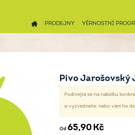
PRODEJNY
VĚRNOSTNÍ PROG
Pivo Jarošovský J
Podívejte se na nabídku konkré
si vyzvednete, nebo vám ho 
65,90
Kč
Od