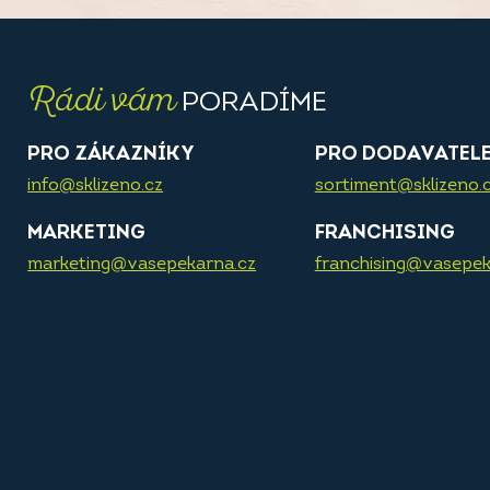
Rádi vám
PORADÍME
PRO ZÁKAZNÍKY
PRO DODAVATEL
info@sklizeno.cz
sortiment@sklizeno.
MARKETING
FRANCHISING
marketing@vasepekarna.cz
franchising@vasepek