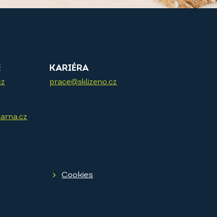
E
KARIÉRA
cz
prace@sklizeno.cz
arna.cz
Cookies