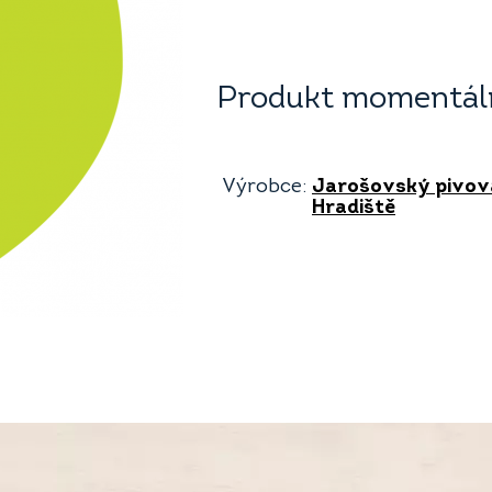
Produkt momentáln
Výrobce:
Jarošovský pivova
Hradiště